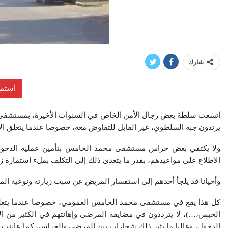
شارك
استمع
اتسعت سلطة بعض رجال الأمن الخاص في السنوات الأخيرة، بمستشفى 
يرتدون جبة السلطوي، غير القابل للتفاوض معه، خصوصا عندما يتعلق 
ولا يكتفي بعض حراس مستشفى محمد الخامس بتأمين عملية الدخول، أ
الاطلاع على مواعيدهم، بقدر ما يتعدى ذلك إلى التكلف بملء استمارة زيا
وأحيانا قد يلجأ أحدهم إلى استفسار المريض عن سبب زيارته ونوعية الم
كل هذا يقع في مستشفى محمد الخامس العمومي، خصوصا عندما يتعلق 
الحبس،…)، لا يترددون في مضايقة المرضى وإهانتهم في الكثير من ا
الدخول، وغالبا ما يثير ذلك شجارات بين المرضى والحراس، كما عاينت ذلك