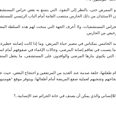
أو الممرض حتى، بالنظر إلى النفوذ، التي يتمتع به بعض حراس المستشف
ون الاستئذان من ذلك الحارس منتصب القامة أمام الباب الرئيسي للمستش
النفوذ المطلق لحراس المستشفيات، ولا أعرف الجهة التي منحت لهم هذه السلطة الم
ترخيص من الحارس.
 الخامس بمكناس في مصير حياة المريض، وما إذا كانت إصابته خطيرة،
 ما يتسبب في تفاقم إصابة المرضى، وحالات الإغماء في صفوفهم أمام است
التي يكتوي بنارها المرضى والوافدون على المستشفى، ما يجعل المن
2023، سيدة مريضة الى الصفع أمام طفلتها، خلفة صدمة عند العديد من المرتفقين و احتجاج البعض، حي
اإنساني والذي يمكن أن يصنف في خانة الجرائم ضد الإنسانية..؟