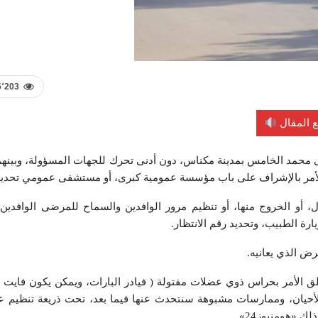
5٬203
 المقال
محمد الخامس بمدينة مكناس، دون أدنى تحرك للجهات المسؤولة، وبينه
الأمر بالإشراف على باب مؤسسة عمومية كبرى، أو مستشفى عمومي تحديد
و الخروج منها، أو تنظيم مرور الوافدين والسماح للمرضى الوافدين،
رة الطبيب، وتحديد رقم الانتظار.
رض الذي يعانيه.
الأمر بحراس ذوي عضلات مفتولة ( فيادر البارات، ويمكن يكون فايت 
لأحيان، وممارسات مشبوهة سنتحدث عنها فيما بعد، تحت ذريعة تنظيم ع
 «هومنيوز24».