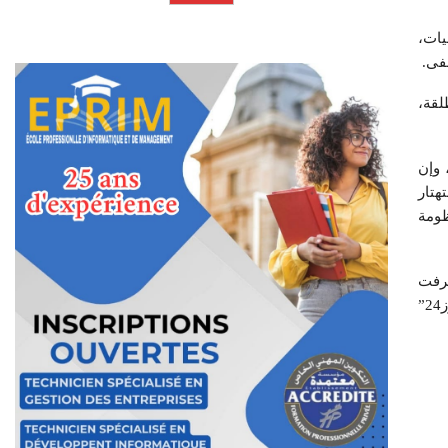
يات،
فى.
طلقة،
 وإن
هتار
ظومة
ث عرفت
الواقعة تدخل فرد من اصحاب العضلات المفتولة وبخ المترفقين على احتجاجهم وشجبهم لعملية صفع المريضة أمام أطفالها، ويتوفر موقع “هومنيوز24”