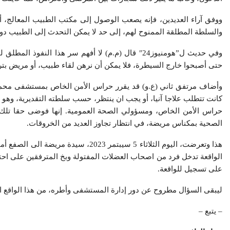
ووفق آراء العديدين، فإنه يصعب الوصول إلى مكتب الطبيب المعالج، 
والسلطة المطلقة الممنوح لهم، إلى حد لا يمكن التحدث إلى الطبيب د
وفي حديث ل”هومنيوز24″ قال (م.م) لا أفهم سر هذا 
حتى أصبحوا خارج السيطرة، فلا يمكن أن نرهن لقاء طبيب، أو مريض ب
وأضاف مرتفق ثاني (ع.و) قد يقرر حراس الأمن الخاص بمستشفى محمد
كانت تتطلب علاجا آنيا، أو يجب ان ينتظر، حسب سلطته التقديرية، وهو
حراس الأمن الخاص، ومسؤولي الصحة العمومية. إنها فوضى حقا تلك 
الصحية بمكناس مريضة، في انتظار تجاوز العديد من الخروقات.
هذا وتعرضت، اليوم الثلاثاء 5 سيبتمر 
على تسجيل للواقعة.
ليبقى السؤال مطروح عن دور إدارة المستشفى وأطره، من هذا الواقع الل
– يتبع –