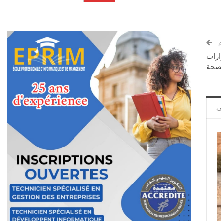
م
ارات
لصحة
ف