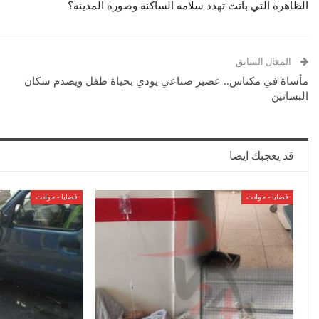
الظاهرة التي باتت تهدد سلامة الساكنة وصورة المدينة؟
المقال السابق
مأساة في مكناس.. عصير صناعي يودي بحياة طفل ويصدم سكان
البساتين
قد يعجبك ايضا
قضايا - حوادث
قضايا - حوادث