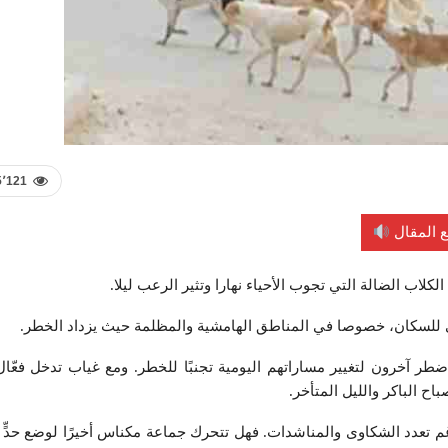
5٬121
 المقال
اب الضالة التي تجوب الأحياء نهارا وتثير الرعب ليلا.
ي للسكان، خصوصا في المناطق الهامشية والمظلمة حيث يزداد الخطر.
ضطر آخرون لتغيير مساراتهم اليومية تجنبًا للخطر. ومع غياب تدخل فعّا
ح الباكر والليل المتأخر.
عدد الشكاوى والمناشدات. فهل تتحرك جماعة مكناس أخيرًا لوضع حدٍّ 