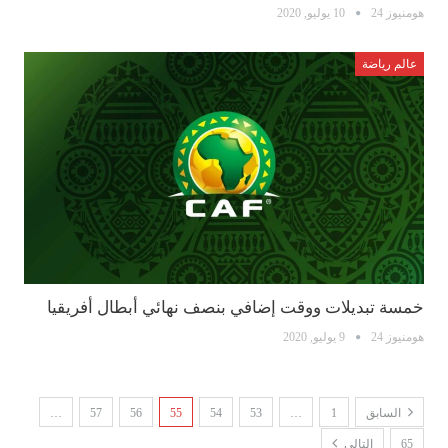
هومنيوز 24
10 يوليو, 2020
عالم رياضة
خمسة تبديلات ووقت إضافي بنصف نهائي أبطال أفريقيا
هومنيوز 24
9 يوليو, 2020
السابق
1
…
53
54
55
56
57
…
65
التالي