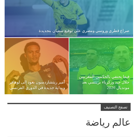
صراع قطري وروسي ومصري على توقيع سفيان بنجديدة
فيفا يحتفي بالحكمين المغربيين
جلال جيد وزكرياء برينسي بعد
أمير ريتشاردسون يعود إلى لوهافر
مونديال 2026
وبداية جديدة في الدوري الفرنسي
تصفح التصنيف
عالم رياضة