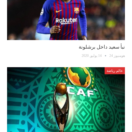
نبأ سعيد داخل برشلونة
هومنيوز 24
14 يوليو, 2020
عالم رياضة