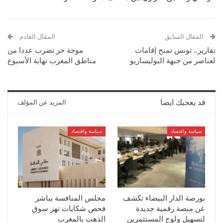
المقال السابق
المقال القادم
تقارير.. تونس تمنح إقامات
موجة حر تضرب عددا من
لعناصر من جبهة البوليساريو
مناطق المغرب نهاية الأسبوع
قد يعجبك ايضا
المزيد عن المؤلف
سياسة واقتصاد
سياسة واقتصاد
بورصة الدار البيضاء تكشف
مجلس المنافسة يباشر
عن منصة رقمية جديدة
فحص شكايات تهز سوق
لتسهيل ولوج المستثمرين
الذهب بالمغرب