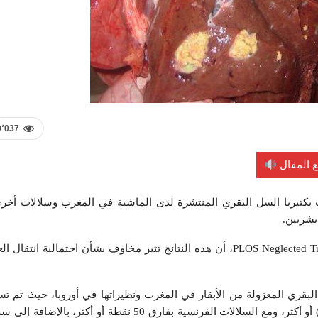
9٬037
 المقال
بكتيريا السل البقري المنتشرة لدى الماشية في المغرب وسلالات أخر
بشريين.
وأكدت الدراسة، المنشورة في المجلة العلمية الدولية PLOS Neglected Tropical Diseases، أن هذه النتائج تثير مخاوف بشأن احتمالية ان
 البقري المعزولة من الأبقار في المغرب ونظيراتها في أوروبا، حيث تم ت
تقارب جيني مع السلالات الإسبانية بفارق 30 نقطة اختلاف جيني (SNP) أو أكثر، ومع السلالات الفرنسية بفارق 50 نقطة أو أكثر، ب