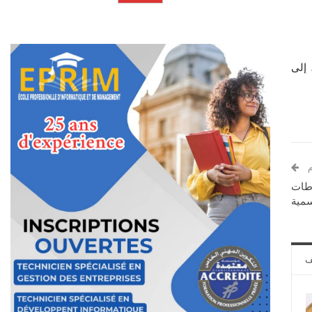
 إلى
م
اطات
سمية
ف