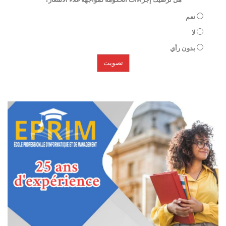
نعم
لا
بدون رأي