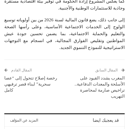
كما يعكس المشروع إرادة الحكومة في توفير بيئة اقتصادية مستقرة
وجاذبة للاستثمارات الوطنية والأجنبية.
إلى جانب ذلك، يضع قانون المالية لسنة 2026 من بين أولوياته توسيع
الولوج إلى الخدمات الاجتماعية الأساسية، وعلى رأسها الصحة
والتعليم والحماية الاجتماعية، بما يضمن تحسين جودة عيش
المواطنين وتقليص الفوارق المجالية، في انسجام مع التوجهات
الاستراتيجية للنموذج التنموي الجديد.
المقال السابق
المقال القادم
المغرب يشدد القيود على
رخصة إصلاح تتحول إلى “عصا
الأسلحة والمعدات الدفاعية..
سحرية” لبناء قصر ترفيهي
تراخيص صارمة لمحاصرة
كامل
التهريب
قد يعجبك ايضا
المزيد عن المؤلف