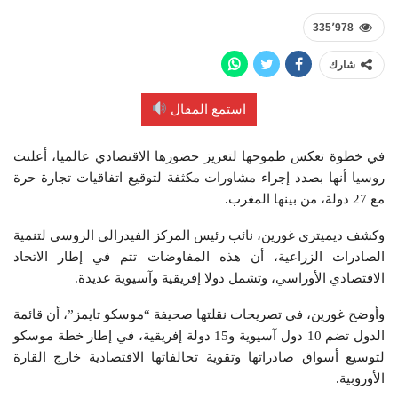
335٬978
شارك
استمع المقال
في خطوة تعكس طموحها لتعزيز حضورها الاقتصادي عالميا، أعلنت
روسيا أنها بصدد إجراء مشاورات مكثفة لتوقيع اتفاقيات تجارة حرة
مع 27 دولة، من بينها المغرب.
وكشف ديميتري غورين، نائب رئيس المركز الفيدرالي الروسي لتنمية
الصادرات الزراعية، أن هذه المفاوضات تتم في إطار الاتحاد
الاقتصادي الأوراسي، وتشمل دولا إفريقية وآسيوية عديدة.
وأوضح غورين، في تصريحات نقلتها صحيفة “موسكو تايمز”، أن قائمة
الدول تضم 10 دول آسيوية و15 دولة إفريقية، في إطار خطة موسكو
لتوسيع أسواق صادراتها وتقوية تحالفاتها الاقتصادية خارج القارة
الأوروبية.